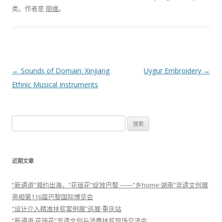
类。
作者是
丽维
。
文章导航
←
Sounds of Domain: Xinjiang
Uygur Embroidery
→
Ethnic Musical Instruments
搜索：
近期文章
“新通道”湘约出海，“花瑶花”绽放巴黎 ——“乡home·湖南”非遗文创展
亮相第116届巴黎国际博览会
“设计介入精准扶贫案例展”巡展·重庆站
“新通道·花瑶花”非遗文创与消费扶贫现场交流会