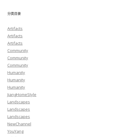
分类目录
Artifacts
Artifacts
Artifacts
Community
Community
Community
Humanity
Humanity
Humanity
JiangHomeStyle
Landscapes
Landscapes
Landscapes
NewChannel
YouYang