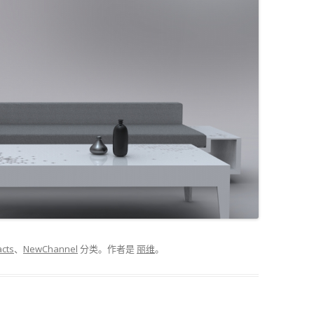
acts
、
NewChannel
分类。
作者是
丽维
。