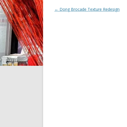
文章导航
←
Dong Brocade Texture Redesign