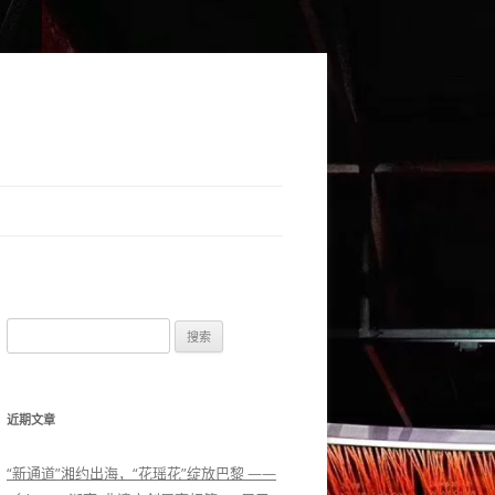
搜索：
近期文章
“新通道”湘约出海，“花瑶花”绽放巴黎 ——