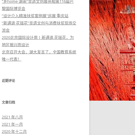
“乡home·湖南”非遗文创展亮相第116届巴
黎国际博览会
“设计介入精准扶贫案例展”巡展·重庆站
“新通道·花瑶花”非遗文创与消费扶贫现场交
流会
2020北京国际设计周 | 新通道.花瑶花，为
地区振兴而设计
北京召开大会，湖大发言了，全国教育系统
唯一代表！
近期评论
文章归档
2021 年八月
2021 年一月
2020 年十二月