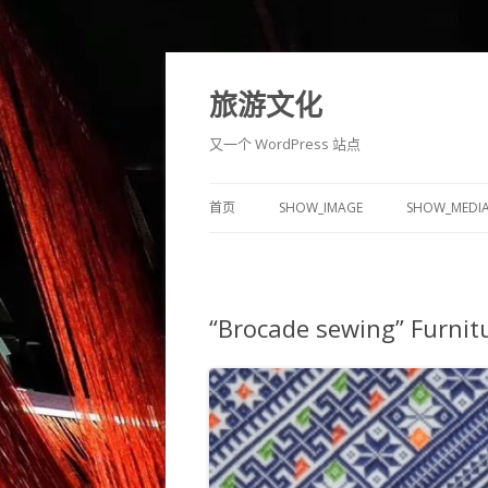
旅游文化
又一个 WordPress 站点
首页
SHOW_IMAGE
SHOW_MEDI
“Brocade sewing” Furnitu