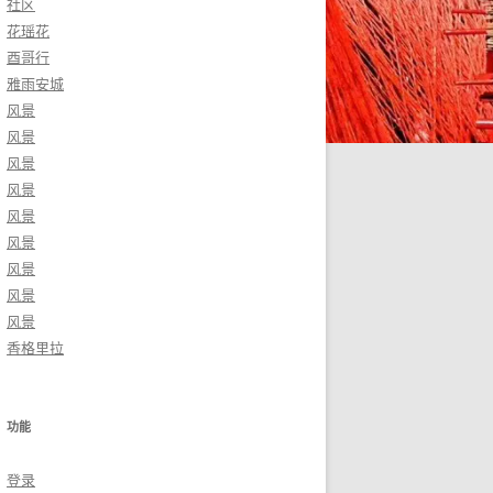
社区
花瑶花
酉哥行
雅雨安城
风景
风景
风景
风景
风景
风景
风景
风景
风景
香格里拉
功能
登录