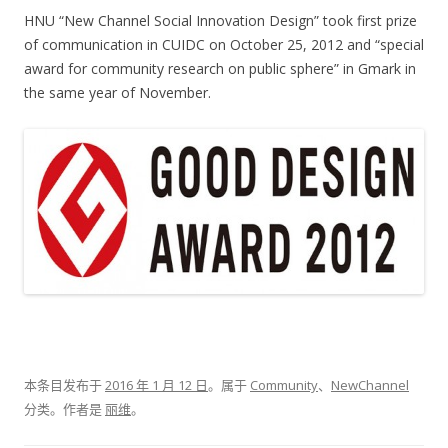
HNU “New Channel Social Innovation Design” took first prize
of communication in CUIDC on October 25, 2012 and “special
award for community research on public sphere” in Gmark in
the same year of November.
本条目发布于
2016 年 1 月 12 日
。属于
Community
、
NewChannel
分类。
作者是
丽维
。