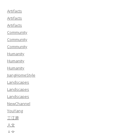
Artifacts
Artifacts
Artifacts
Community
Community
Community
Humanity
Humanity
Humanity
JiangHomeStyle
Landscapes
Landscapes
Landscapes
NewChannel
YouYang
三江源
人文
人文