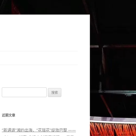
搜索：
近期文章
“新通道”湘约出海，“花瑶花”绽放巴黎 ——