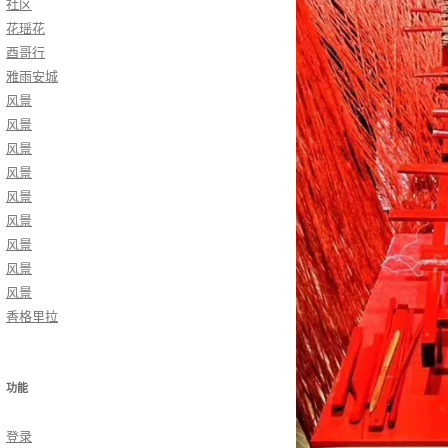
社区
花瑶花
酉哥行
雅雨安城
风景
风景
风景
风景
风景
风景
风景
风景
风景
香格里拉
功能
登录