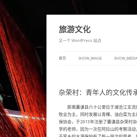
旅游文化
又一个 WordPress 站点
首页
SHOW_IMAGE
SHOW_MEDI
杂荣村：青年人的文化传
距离囊谦县六十公里位于澜沧江支流的觉
牧业为主，同时发展以青稞、油白菜为主
保协会，于2015年注册了囊谦县杂荣
学的老师，因为一次在阿拉山的考察活动，
于家乡的水源保护有了新一层次的思考，