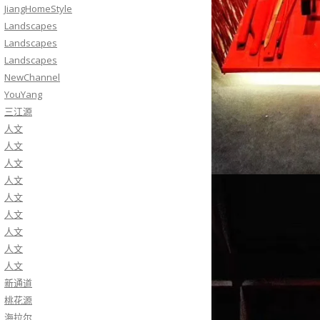
JiangHomeStyle
Landscapes
Landscapes
Landscapes
NewChannel
YouYang
三江源
人文
人文
人文
人文
人文
人文
人文
人文
人文
新通道
桃花源
海拉尔