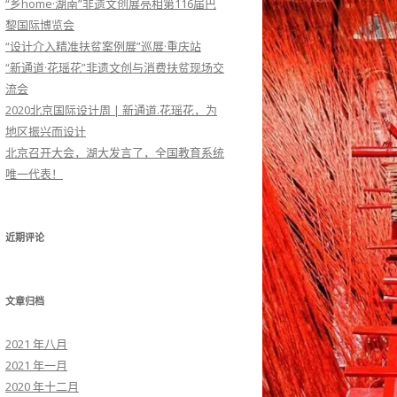
“乡home·湖南”非遗文创展亮相第116届巴
黎国际博览会
“设计介入精准扶贫案例展”巡展·重庆站
“新通道·花瑶花”非遗文创与消费扶贫现场交
流会
2020北京国际设计周 | 新通道.花瑶花，为
地区振兴而设计
北京召开大会，湖大发言了，全国教育系统
唯一代表！
近期评论
文章归档
2021 年八月
2021 年一月
2020 年十二月