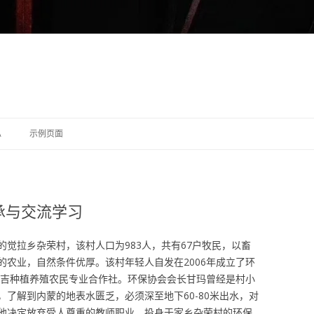
跳至内容
A
示例页面
承与交流学习
拉乡杂荣村，该村人口为983人，共有67户牧民，以畜
的农业，自然条件优厚。该村年轻人自发在2006年成立了环
村杂吉种植养殖农民专业合作社。环保协会会长甘玛曾经是村小
了解到内蒙的地表水匮乏，必须深至地下60-80米出水，对
他决定放弃受人尊重的教师职业，投身于家乡杂荣村的环保