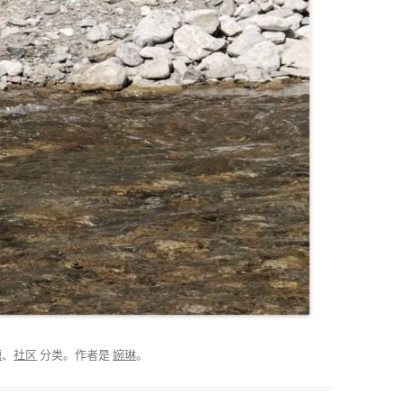
源
、
社区
分类。
作者是
婉琳
。