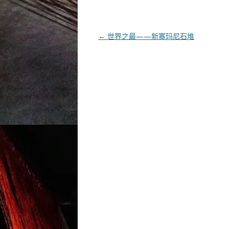
文章导航
←
世界之最——新寨玛尼石堆