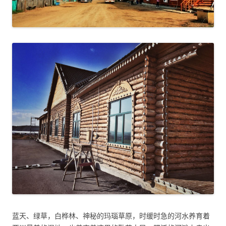
蓝天、绿草，白桦林、神秘的玛瑙草原，时缓时急的河水养育着