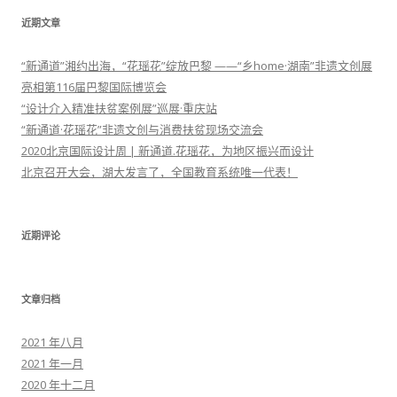
近期文章
“新通道”湘约出海，“花瑶花”绽放巴黎 ——“乡home·湖南”非遗文创展
亮相第116届巴黎国际博览会
“设计介入精准扶贫案例展”巡展·重庆站
“新通道·花瑶花”非遗文创与消费扶贫现场交流会
2020北京国际设计周 | 新通道.花瑶花，为地区振兴而设计
北京召开大会，湖大发言了，全国教育系统唯一代表！
近期评论
文章归档
2021 年八月
2021 年一月
2020 年十二月