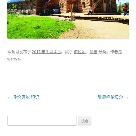
本条目发布于
2017 年 3 月 4 日
。属于
海拉尔
、
风景
分类。
作者是
wenya
。
文章导航
←
呼伦贝尔·印记
醉是呼伦贝尔
→
搜索：