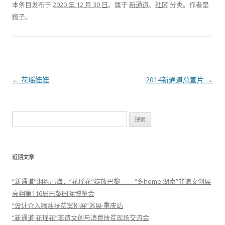
本条目发布于
2020 年 12 月 30 日
。属于
新通道
、
社区
分类。
作者是
翔子
。
文章导航
←
花瑶娃娃
2014新通道总宣片
→
搜索：
近期文章
“新通道”湘约出海，“花瑶花”绽放巴黎 ——“乡home·湖南”非遗文创展
亮相第116届巴黎国际博览会
“设计介入精准扶贫案例展”巡展·重庆站
“新通道·花瑶花”非遗文创与消费扶贫现场交流会