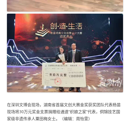
在深圳文博会现场，湖南省首届文创大赛金奖获奖团队代表杨苗
现场将30万元奖金支票捐赠给通道“织娘之家”代表，侗锦技艺国
家级非遗传承人粟田梅女士。（编辑：周怡雯）