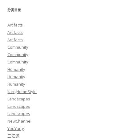
分类目录
Artifacts
Artifacts
Artifacts
Community
Community
Community
Humanity
Humanity
Humanity
JiangHomeStyle
Landscapes
Landscapes
Landscapes
NewChannel
YouYang
三江源