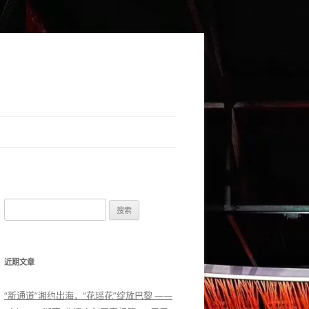
搜索：
近期文章
“新通道”湘约出海，“花瑶花”绽放巴黎 ——