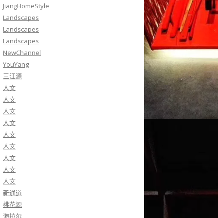
JiangHomeStyle
Landscapes
Landscapes
Landscapes
NewChannel
YouYang
三江源
人文
人文
人文
人文
人文
人文
人文
人文
人文
新通道
桃花源
海拉尔