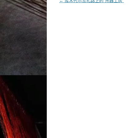
文章导航
←
库木代尔瓦扎路上的“乐器工房”