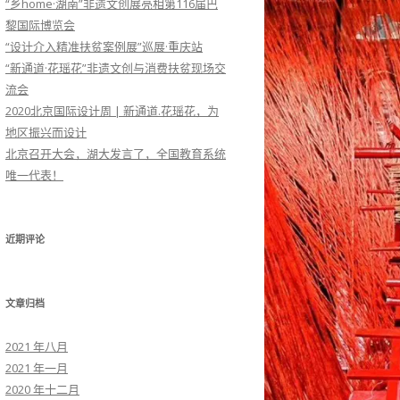
“乡home·湖南”非遗文创展亮相第116届巴
黎国际博览会
“设计介入精准扶贫案例展”巡展·重庆站
“新通道·花瑶花”非遗文创与消费扶贫现场交
流会
2020北京国际设计周 | 新通道.花瑶花，为
地区振兴而设计
北京召开大会，湖大发言了，全国教育系统
唯一代表！
近期评论
文章归档
2021 年八月
2021 年一月
2020 年十二月