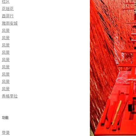
社区
花瑶花
酉哥行
雅雨安城
风景
风景
风景
风景
风景
风景
风景
风景
风景
香格里拉
功能
登录