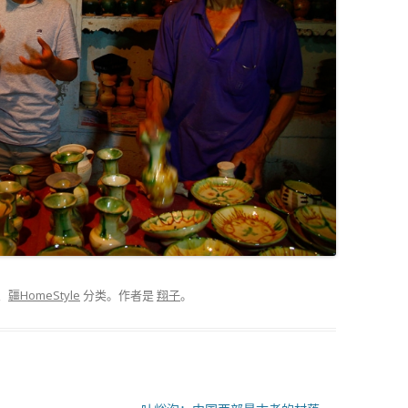
、
疆HomeStyle
分类。
作者是
翔子
。