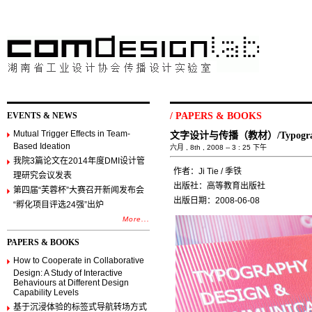
EVENTS & NEWS
/
PAPERS & BOOKS
Mutual Trigger Effects in Team-
文字设计与传播（教材）/Typography 
Based Ideation
六月 , 8th , 2008 -- 3 : 25 下午
我院3篇论文在2014年度DMI设计管
作者：Ji Tie / 季铁
理研究会议发表
出版社：高等教育出版社
第四届“芙蓉杯”大赛召开新闻发布会
出版日期：2008-06-08
“孵化项目评选24强”出炉
More...
PAPERS & BOOKS
How to Cooperate in Collaborative
Design: A Study of Interactive
Behaviours at Different Design
Capability Levels
基于沉浸体验的标签式导航转场方式