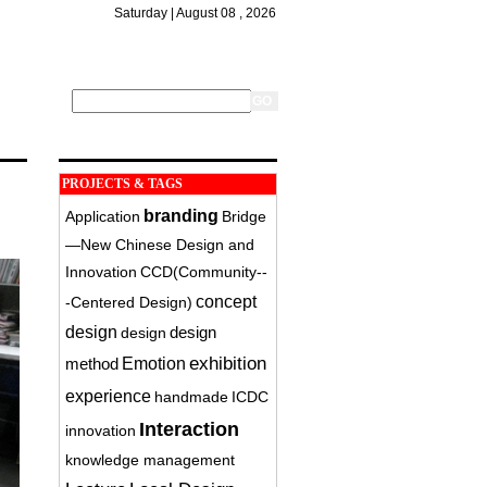
Saturday | August 08 , 2026
PROJECTS & TAGS
branding
Application
Bridge
—New Chinese Design and
Innovation
CCD(Community-­
concept
‐Centered Design)
design
design
design
exhibition
method
Emotion
experience
handmade
ICDC
Interaction
innovation
knowledge management