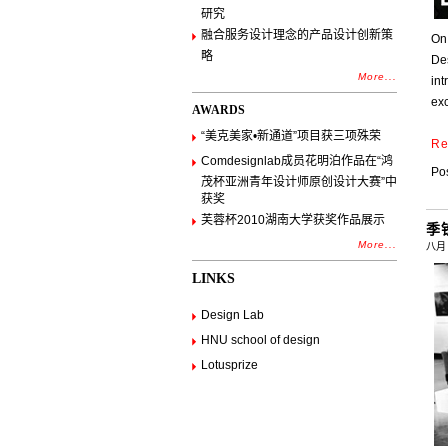
研究
融合服务设计理念的产品设计创新策
On
略
De
More...
int
ex
AWARDS
“美克美家•新通道”项目获三项殊荣
Re
Comdesignlab成员花明泊作品在“鸿
Pos
茂杯亚洲青年设计师原创设计大赛”中
获奖
芙蓉杯2010湖南大学获奖作品展示
季
More...
八月 ,
LINKS
Design Lab
HNU school of design
Lotusprize