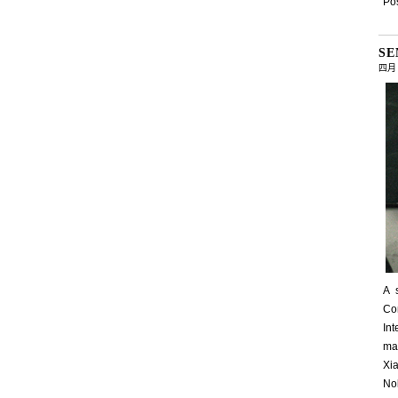
Pos
SE
四月 ,
A 
Con
In
ma
Xi
Nok