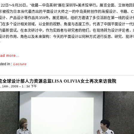
月22日～9月20日，“收藏—中岛英树”展在深圳华•美术馆举行。展览全面、立体地回
示被视为日本当代最杰出的平面设计大师之一的中岛英树创作的海报设计、书籍、C
设计、产品设计等作品共359件。展览期间，组织方邀请了多位活跃在第一线的设计
们在多个设计相关领域，以全新的视野、角度与态度工作，代表了中国平面设计一代
的最新尝试。在本次研讨中，作为实践者与研究者的他们，在现场转为设计评论者，
设计的作用、角色以及未来架构：今天的平面设计以何种方式进行反思、研究、批评
？
ad more…
ted in :
Lecture
克全球设计部人力资源总监LISA OLIVIA女士再次来访我院
 14th , 2009 -- 1 : 34 下午