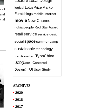
Lecture
Local Design
logical
LotusPrize
Markor
l of
Furnishings
mobile internet
 and
onal
movie
New Channel
nokia
people
Red Star Award
service
retail
service design
space
social
summer camp
sustainable
technology
TypoChina
traditional art
UCD(User-­‐Centered
UI
Design）
User Study
ARCHIVES
2020
2018
2017