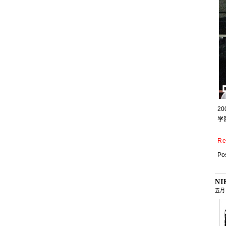
2
学
Re
Pos
NI
五月 ,