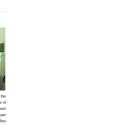
 the
s of
hers
Yuan
 Two