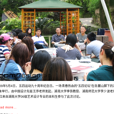
009年5月4日，五四运动九十周年纪念日。一场青春热血的“五四论坛”在岳麓山脚下的
象举行。由中国设计先驱王序老师发起，湖南大学季铁教授、湖南师范大学李少波老
8位来自湖南大学06级艺术设计专业的本科生参与了此次讨论。
ad more…