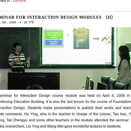
ted in :
Lecture
MINAR FOR INTERACTION DESIGN MODULES （II）
 8th , 2009 -- 4 : 26 下午
seminar for Interaction Design course module was held on April 8, 2009 in
tinuing Education Building. It is also the last lesson for the course of Foundation
teraction Design. Students made presentations to publish their works and teac
de comments. Hu Ying, who is the teacher in charge of the course, Tan hao, 
ang, Tan Zhengyu and some other teachers in the module attended the seminar.
ia researchers, Liu Ying and Wang Wei gave wonderful lectures to students.