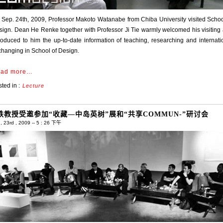
 Sep. 24th, 2009, Professor Makoto Watanabe from Chiba University visited Schoo
sign. Dean He Renke together with Professor Ji Tie warmly welcomed his visiting
roduced to him the up-to-date information of teaching, researching and internati
changing in School of Design.
ad more…
ted in :
Lecture
铁教授受邀参加“收藏—中岛英树”展和“共享COMMUN-”研讨会
 23rd , 2009 -- 5 : 26 下午