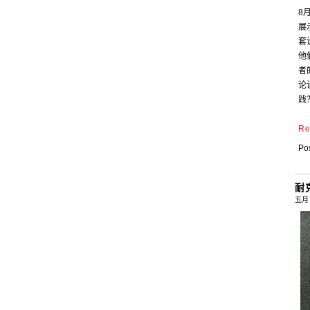
8
展
套
他
者
论
践
Re
Pos
耐
五月 ,