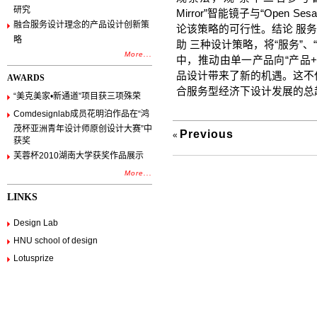
研究
Mirror”智能镜子与“Open
融合服务设计理念的产品设计创新策
论该策略的可行性。结论 服
略
助 三种设计策略，将“服务”、
More...
中，推动由单一产品向“产品
品设计带来了新的机遇。这不
AWARDS
合服务型经济下设计发展的总
“美克美家•新通道”项目获三项殊荣
Comdesignlab成员花明泊作品在“鸿
茂杯亚洲青年设计师原创设计大赛”中
Previous
«
获奖
芙蓉杯2010湖南大学获奖作品展示
More...
LINKS
Design Lab
HNU school of design
Lotusprize