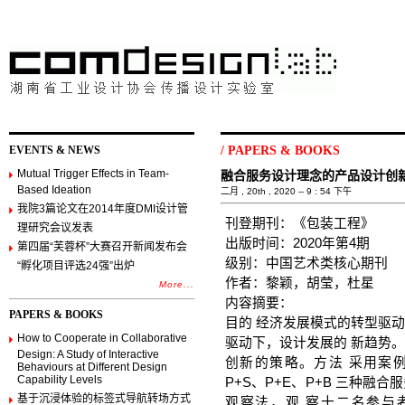
EVENTS & NEWS
/
PAPERS & BOOKS
Mutual Trigger Effects in Team-
融合服务设计理念的产品设计创
Based Ideation
二月 , 20th , 2020 -- 9 : 54 下午
我院3篇论文在2014年度DMI设计管
刊登期刊：《包装工程》
理研究会议发表
出版时间：2020年第4期
第四届“芙蓉杯”大赛召开新闻发布会
级别：中国艺术类核心期刊
“孵化项目评选24强”出炉
作者：黎颖，胡莹，杜星
More...
内容摘要：
PAPERS & BOOKS
目的 经济发展模式的转型驱
How to Cooperate in Collaborative
驱动下，设计发展的 新趋势
Design: A Study of Interactive
创新的策略。方法 采用案
Behaviours at Different Design
Capability Levels
P+S、P+E、P+B 三种
基于沉浸体验的标签式导航转场方式
观察法，观 察十二名参与者