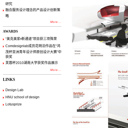
研究
融合服务设计理念的产品设计创新策
略
More...
AWARDS
“美克美家•新通道”项目获三项殊荣
Comdesignlab成员花明泊作品在“鸿
茂杯亚洲青年设计师原创设计大赛”中
获奖
芙蓉杯2010湖南大学获奖作品展示
More...
LINKS
Design Lab
HNU school of design
Lotusprize