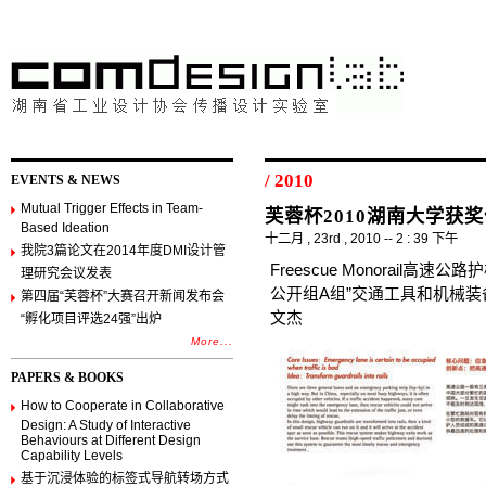
/ 2010
EVENTS & NEWS
Mutual Trigger Effects in Team-
芙蓉杯2010湖南大学获
Based Ideation
十二月 , 23rd , 2010 -- 2 : 39 下午
我院3篇论文在2014年度DMI设计管
Freescue Monorail高速
理研究会议发表
公开组A组”交通工具和机械
第四届“芙蓉杯”大赛召开新闻发布会
文杰
“孵化项目评选24强”出炉
More...
PAPERS & BOOKS
How to Cooperate in Collaborative
Design: A Study of Interactive
Behaviours at Different Design
Capability Levels
基于沉浸体验的标签式导航转场方式