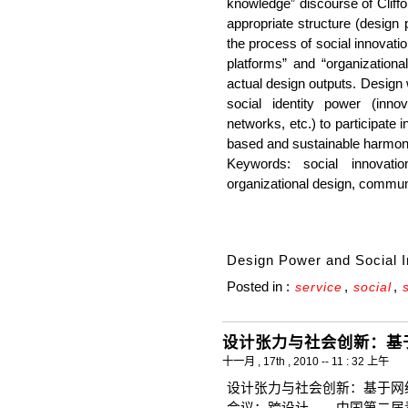
knowledge” discourse of Cliff
appropriate structure (design p
the process of social innovatio
platforms” and “organization
actual design outputs. Design 
social identity power (inno
networks, etc.) to participate
based and sustainable harmon
Keywords: social innovati
organizational design, commun
Design Power and Social I
Posted in :
,
,
service
social
设计张力与社会创新：基
十一月 , 17th , 2010 -- 11 : 32 上午
设计张力与社会创新：基于网