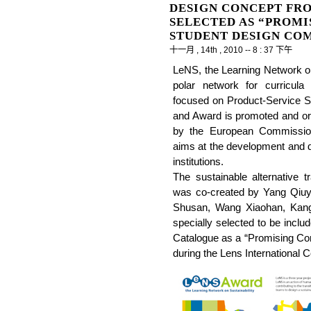
DESIGN CONCEPT FR
SELECTED AS “PROMI
STUDENT DESIGN CO
十一月 , 14th , 2010 -- 8 : 37 下午
LeNS, the Learning Network on
polar network for curricula
focused on Product-Service S
and Award is promoted and org
by the European Commissio
aims at the development and dif
institutions.
The sustainable alternative t
was co-created by Yang Qiu
Shusan, Wang Xiaohan, Kang
specially selected to be incl
Catalogue as a “Promising Co
during the Lens International C