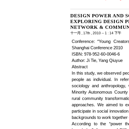
DESIGN POWER AND 
EXPLORING DESIGN 
NETWORK & COMMUN
十一月 , 17th , 2010 -- 1 : 14 下午
Conference: “Young Creators
Shanghai Conference 2010
ISBN: 978-952-60-0046-6
Author: Ji Tie, Yang Qiuyue
Abstract
In this study, we observed peo
people as individual. In ref
sociology and anthropology,
Minority Autonomous County 
rural community transformatio
approaches. We aimed to exp
participate in social innovation
backgrounds to work together ef
According to the “power th