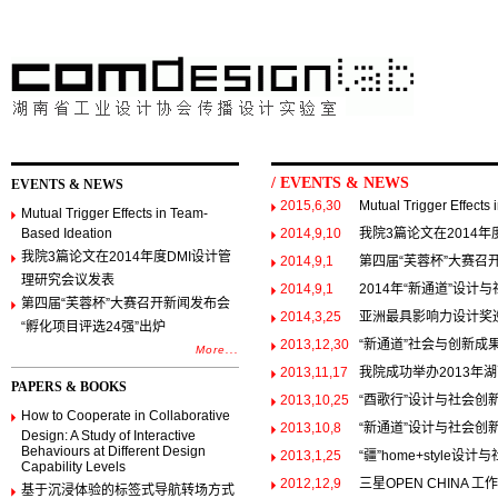
/ EVENTS & NEWS
EVENTS & NEWS
2015,6,30
Mutual Trigger Effects
Mutual Trigger Effects in Team-
Based Ideation
2014,9,10
我院3篇论文在2014
我院3篇论文在2014年度DMI设计管
2014,9,1
第四届“芙蓉杯”大赛召开
理研究会议发表
2014,9,1
2014年“新通道”设
第四届“芙蓉杯”大赛召开新闻发布会
2014,3,25
亚洲最具影响力设计奖
“孵化项目评选24强”出炉
2013,12,30
“新通道”社会与创新成
More...
2013,11,17
我院成功举办2013年
PAPERS & BOOKS
2013,10,25
“酉歌行”设计与社会创
How to Cooperate in Collaborative
2013,10,8
“新通道”设计与社会创
Design: A Study of Interactive
Behaviours at Different Design
2013,1,25
“疆”home+styl
Capability Levels
2012,12,9
三星OPEN CHINA 
基于沉浸体验的标签式导航转场方式