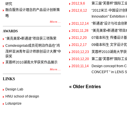
2012,9,6
第三届“芙蓉杯”国际工
研究
融合服务设计理念的产品设计创新策
2012,6,12
“2012米兰·中国设计创新展”
略
Innovation” Exhibition 
More...
2011,12,14
“新通道”设计与社会
2011,11,28
“美克美家•新通道”项
AWARDS
2011,2,20
07级本科生 传播设计
“美克美家•新通道”项目获三项殊荣
2011,2,17
09级本科生 文字设计
Comdesignlab成员花明泊作品在“鸿
茂杯亚洲青年设计师原创设计大赛”中
2010,12,23
芙蓉杯2010湖南大学
获奖
2010,12,20
第二届“芙蓉杯”国际工
芙蓉杯2010湖南大学获奖作品展示
2010,11,14
Design concept from 
More...
CONCEPT ” in LENS
LINKS
« Older Entries
Design Lab
HNU school of design
Lotusprize