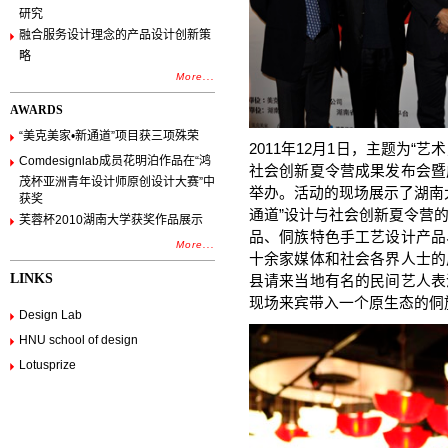
研究
融合服务设计理念的产品设计创新策
略
More...
AWARDS
“美克美家•新通道”项目获三项殊荣
2011年12月1日，主题为“
Comdesignlab成员花明泊作品在“鸿
社会创新夏令营成果发布会暨
茂杯亚洲青年设计师原创设计大赛”中
举办。活动的现场展示了湖南
获奖
通道”设计与社会创新夏令营
芙蓉杯2010湖南大学获奖作品展示
品、侗族特色手工艺设计产品
More...
十余家媒体和社会各界人士的
LINKS
县请来当地有名的民间艺人表
现场来宾带入一个原生态的侗
Design Lab
HNU school of design
Lotusprize