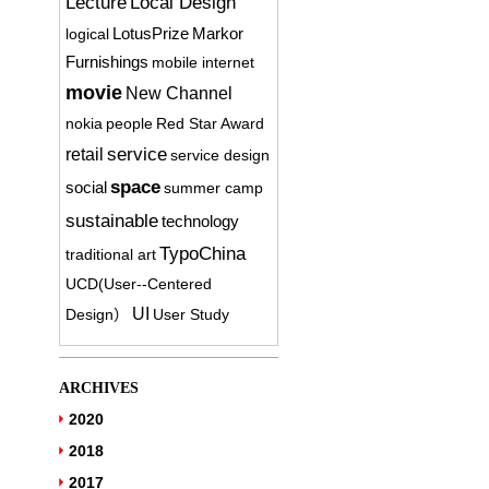
Lecture
Local Design
logical
LotusPrize
Markor
Furnishings
mobile internet
movie
New Channel
nokia
people
Red Star Award
service
retail
service design
space
social
summer camp
sustainable
technology
TypoChina
traditional art
UCD(User-­‐Centered
UI
Design）
User Study
ARCHIVES
2020
2018
2017