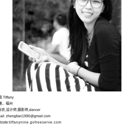
 Tiffany
建，福州
码农,设计师,摄影师,dancer
ail: zhengtian1990@gmail.com
bsite:
tiffanynine.gofreeserve.com