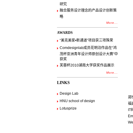
研究
融合服务设计理念的产品设计创新策
略
More...
AWARDS
“美克美家•新通道”项目获三项殊荣
Comdesignlab成员花明泊作品在“鸿
茂杯亚洲青年设计师原创设计大赛”中
获奖
芙蓉杯2010湖南大学获奖作品展示
More...
LINKS
Design Lab
郑恬
HNU school of design
福
Lotusprize
IT
Em
We