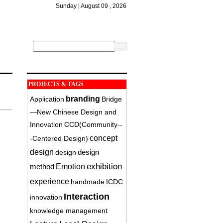
Sunday | August 09 , 2026
PROJECTS & TAGS
branding
Application
Bridge
—New Chinese Design and
Innovation
CCD(Community-­
concept
‐Centered Design)
design
design
design
exhibition
method
Emotion
experience
handmade
ICDC
Interaction
innovation
knowledge management