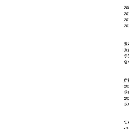
2
2
2
2
爱
摄
乐
创
所
2
获
2
以
实
• 