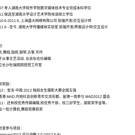
007:考入湖南大学软件学院数字媒体技术专业完成本科学位
011:保送至湖南大学设计艺术学院攻读硕士学位
010.6-2011.6, 上海盛大网络有限公司 前端开发/交互设计师
011.9 –至今, 湖南大学传播媒体实验室 前端开发/界面设计师/交互设计
好:
影,舞蹈,指挥,钢琴,古筝,写作
于从事文艺活动. 业余杂志社编辑
立长沙杜瑞陌陌视觉工作室
获奖励：
012：宝洁·中国 2012 独拍女生摄影大赛全国五强
香港 MAD 内地社会创新青年交流名额，留港一周参与 MAD2012 盛会
011：还有校优秀传媒编辑,校优秀干部，校三好学生，国家奖学金等，
及一些计算机,舞蹈竞赛获奖
验室参与项目：
Samsung2013 设计战略 3.0 (2012.6-8)