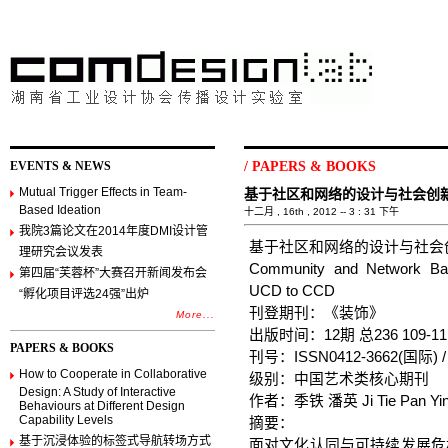
EVENTS & NEWS
/
PAPERS & BOOKS
Mutual Trigger Effects in Team-
基于社区和网络的设计与社会创新
Based Ideation
十二月 , 16th , 2012 -- 3 : 31 下午
我院3篇论文在2014年度DMI设计管
基于社区和网络的设计与社会创
理研究会议发表
Community and Network Bas
第四届“芙蓉杯”大赛召开新闻发布会
UCD to CCD
“孵化项目评选24强”出炉
刊登期刊：《装饰》
More...
出版时间：12期 总236 109-11
PAPERS & BOOKS
刊号：ISSN0412-3662(国际) / 
How to Cooperate in Collaborative
级别：中国艺术类核心期刊
Design: A Study of Interactive
作者：季铁 潘英 Ji Tie Pan Yi
Behaviours at Different Design
Capability Levels
摘要：
基于沉浸体验的标签式导航转场方式
面对文化认同与可持续发展危