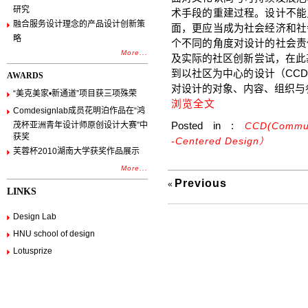
研究
术手段的重建过程。设计不能
融合服务设计理念的产品设计创新策
面，更应当成为社会经济和社
略
个不同的角度对设计的社会责
More...
及实际的社区创新尝试，在此
到以社区为中心的设计（CC
AWARDS
对设计的对象、内容、组织与
“美克美家•新通道”项目获三项殊荣
浏览全文
Comdesignlab成员花明泊作品在“鸿
茂杯亚洲青年设计师原创设计大赛”中
Posted in :
CCD(Commun
获奖
‐Centered Design）
芙蓉杯2010湖南大学获奖作品展示
More...
Previous
«
LINKS
Design Lab
HNU school of design
Lotusprize