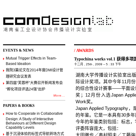
EVENTS & NEWS
/
AWARDS
Mutual Trigger Effects in Team-
Typochina works vol.1 获
Based Ideation
十二月 , 25th , 2009 -- 5 : 33 下午
我院3篇论文在2014年度DMI设计管
湖南大学传播设计实验室出版物Typ
理研究会议发表
际设计奖项。其中今年11月份 Typ
第四届“芙蓉杯”大赛召开新闻发布会
的综合性设计赛事——平面设
“孵化项目评选24强”出炉
奖；12月份入选Japan Applie
More...
Work奖。
PAPERS & BOOKS
Japan Applied Typo
How to Cooperate in Collaborative
的年鉴。它是一本具有30多
Design: A Study of Interactive
今年的年鉴类别包括：标志，
Behaviours at Different Design
Capability Levels
评委阵容庞大，包括：
基于沉浸体验的标签式导航转场方式
太田徹也／奥村昭夫／工藤強