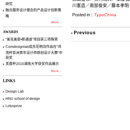
研究
川憲造／南部俊安／藤本孝明
融合服务设计理念的产品设计创新策
Posted in :
TypoChina
略
More...
AWARDS
Previous
«
“美克美家•新通道”项目获三项殊荣
Comdesignlab成员花明泊作品在“鸿
茂杯亚洲青年设计师原创设计大赛”中
获奖
芙蓉杯2010湖南大学获奖作品展示
More...
LINKS
Design Lab
HNU school of design
Lotusprize