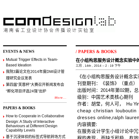
EVENTS & NEWS
/
PAPERS & BOOKS
Mutual Trigger Effects in Team-
在小组构思服务设计概念实验中
Based Ideation
三月 , 14th , 2014 -- 2 : 19 下午
我院3篇论文在2014年度DMI设计管
《在小组构思服务设计概念实
理研究会议发表
刊登期刊：《装饰》（重点）
第四届“芙蓉杯”大赛召开新闻发布会
出版时间：2014年第02期，总第
“孵化项目评选24强”出炉
级别：中国艺术类核心期刊
More...
作者：胡莹，何人可， Hu Ying
PAPERS & BOOKS
cheap christian louboutin 
How to Cooperate in Collaborative
dresses online
,
ralph laure
Design: A Study of Interactive
内容摘要:
Behaviours at Different Design
Capability Levels
在服务设计学生小组讨论中冗
基于沉浸体验的标签式导航转场方式
程的表现，而缺乏积极、有效