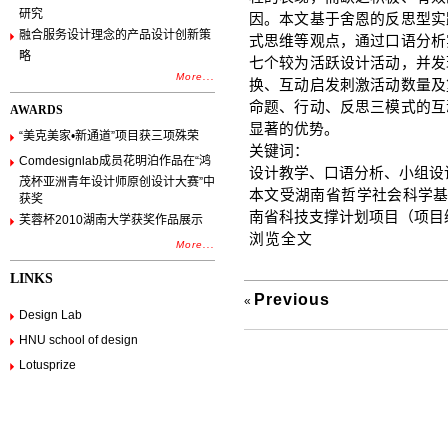
研究
因。本文基于舍恩的反思型实
融合服务设计理念的产品设计创新策
式思维等观点，通过口语分析
略
七个较为活跃设计活动，并发
More...
换、互动启发刺激活动数量及
命题、行动、反思三模式的互
AWARDS
显著的优势。
“美克美家•新通道”项目获三项殊荣
关键词：
Comdesignlab成员花明泊作品在“鸿
设计教学、口语分析、小组设
茂杯亚洲青年设计师原创设计大赛”中
本文受湖南省哲学社会科学基金
获奖
南省科技支撑计划项目（项目编号
芙蓉杯2010湖南大学获奖作品展示
浏览全文
More...
LINKS
Previous
«
Design Lab
HNU school of design
Lotusprize